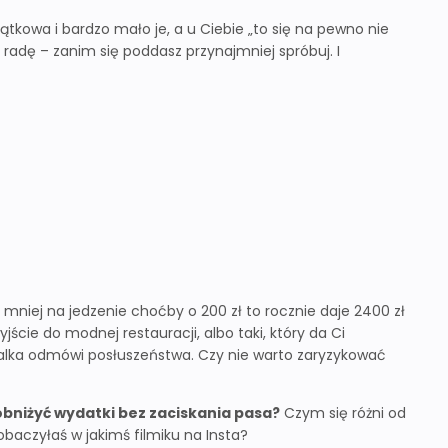
ątkowa i bardzo mało je, a u Ciebie „to się na pewno nie
adę – zanim się poddasz przynajmniej spróbuj. I
ej na jedzenie choćby o 200 zł to rocznie daje 2400 zł
ście do modnej restauracji, albo taki, który da Ci
ralka odmówi posłuszeństwa. Czy nie warto zaryzykować
obniżyć wydatki bez zaciskania pasa?
Czym się różni od
zobaczyłaś w jakimś filmiku na Insta?