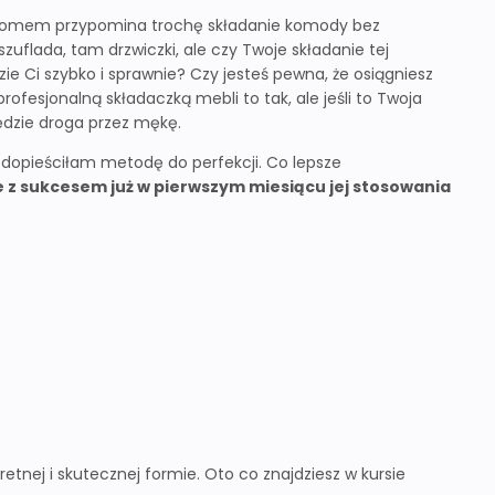
ji domem przypomina trochę składanie komody bez
 szuflada, tam drzwiczki, ale czy Twoje składanie tej
ie Ci szybko i sprawnie? Czy jesteś pewna, że osiągniesz
profesjonalną składaczką mebli to tak, ale jeśli to Twoja
ędzie droga przez mękę.
, dopieściłam metodę do perfekcji. Co lepsze
e z sukcesem już w pierwszym miesiącu jej stosowania
etnej i skutecznej formie. Oto co znajdziesz w kursie