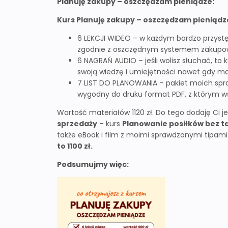
Planuję zakupy – oszczędzam pieniądze:
Kurs Planuję zakupy – oszczędzam pieniądze
6 LEKCJI WIDEO – w każdym bardzo przy
zgodnie z oszczędnym systemem zaku
6 NAGRAŃ AUDIO – jeśli wolisz słuchać, to
swoją wiedzę i umiejętności nawet gdy m
7 LIST DO PLANOWANIA – pakiet moich spr
wygodny do druku format PDF, z którym ws
Wartość materiałów 1120 zł. Do tego dodaję Ci 
sprzedaży
– kurs
Planowanie posiłków bez t
także eBook i film z moimi sprawdzonymi tipam
to 1100 zł.
Podsumujmy więc: