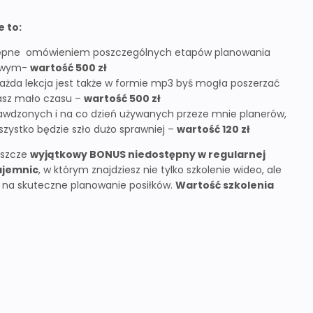
 to:
stępne omówieniem poszczególnych etapów planowania
powym-
wartość 500 zł
 każda lekcja jest także w formie mp3 byś mogła poszerzać
asz mało czasu –
wartość 500 zł
awdzonych i na co dzień używanych przeze mnie planerów,
zystko będzie szło dużo sprawniej –
wartość 120 zł
jeszcze
wyjątkowy BONUS niedostępny w regularnej
ajemnic
, w którym znajdziesz nie tylko szkolenie wideo, ale
i na skuteczne planowanie posiłków.
Wartość szkolenia