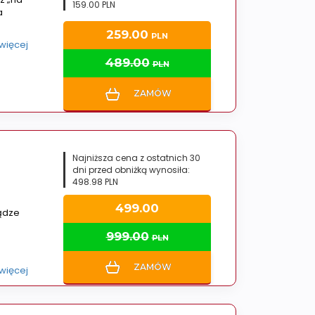
159.00 PLN
a
259.00
PLN
 więcej
489.00
PLN
ZAMÓW
Najniższa cena z ostatnich 30
dni przed obniżką wynosiła:
498.98 PLN
499.00
ądze
999.00
PLN
ZAMÓW
 więcej