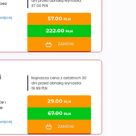
dni przed obniżką wynosiła:
 bez
37.00 PLN
 więcej
57.00
PLN
222.00
PLN
ZAMÓW
i
Najniższa cena z ostatnich 30
dni przed obniżką wynosiła:
19.99 PLN
29.00
e i
PLN
ne
67.00
PLN
 więcej
ZAMÓW