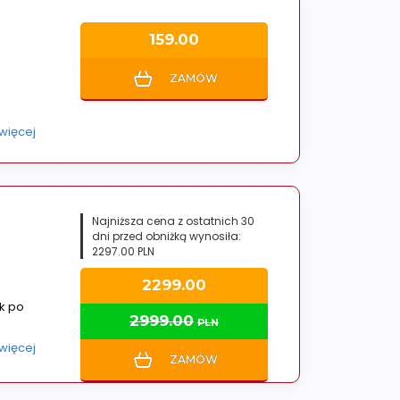
159.00
ZAMÓW
 więcej
Najniższa cena z ostatnich 30
dni przed obniżką wynosiła:
2297.00 PLN
2299.00
ok po
2999.00
PLN
 więcej
ZAMÓW