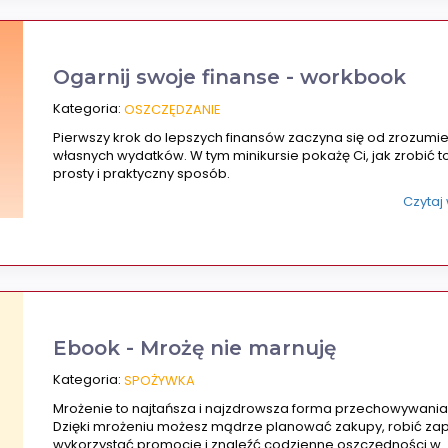
Ogarnij swoje finanse - workbook
Kategoria:
OSZCZĘDZANIE
Pierwszy krok do lepszych finansów zaczyna się od zrozumi
własnych wydatków. W tym minikursie pokażę Ci, jak zrobić t
prosty i praktyczny sposób.
Czytaj
Ebook - Mrożę nie marnuję
Kategoria:
SPOŻYWKA
Mrożenie to najtańsza i najzdrowsza forma przechowywania
Dzięki mrożeniu możesz mądrze planować zakupy, robić zap
wykorzystać promocje i znaleźć codzienne oszczędności w