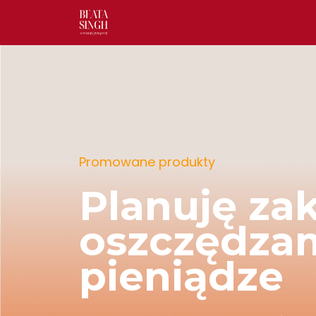
Promowane produkty
Ebook – Mr
marnuję
Mrożenie to najtańsza i najzdrowsza forma 
Dzięki mrożeniu możesz mądrze planować zak
zapasy, wykorzystać promocje i znaleźć cod