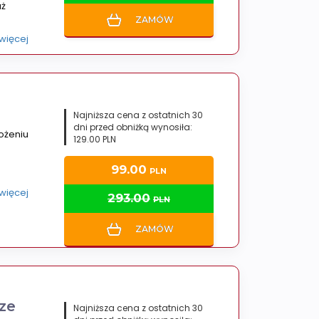
uż
ZAMÓW
 więcej
Najniższa cena z ostatnich 30
dni przed obniżką wynosiła:
ożeniu
129.00 PLN
99.00
PLN
 więcej
293.00
PLN
ZAMÓW
ze
Najniższa cena z ostatnich 30