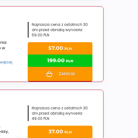
Najniższa cena z ostatnich 30
dni przed obniżką wynosiła:
59.00 PLN
enia
o w
57.00
PLN
199.00
PLN
 więcej
ZAMÓW
Najniższa cena z ostatnich 30
dni przed obniżką wynosiła:
49.00 PLN
.
asy,
37.00
PLN