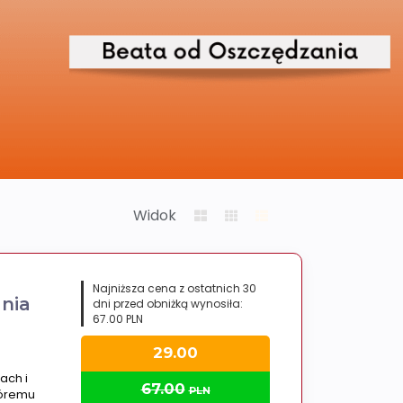
Widok
Najniższa cena z ostatnich 30
nia
dni przed obniżką wynosiła:
67.00 PLN
29.00
ach i
67.00
PLN
tóremu