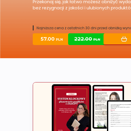
oszczędności w budżecie domowym bez wyr
Najniższa cena z ostatnich 30 dni przed obniżką wyno
37.00
67.00
PLN
PLN