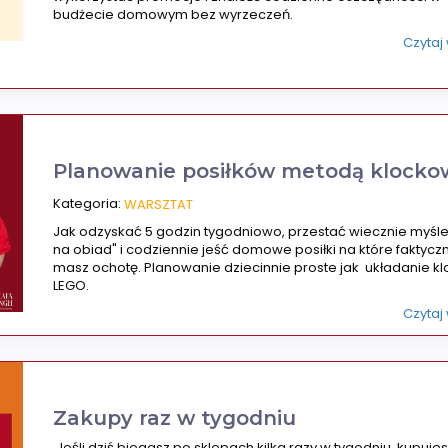
budżecie domowym bez wyrzeczeń.
Czytaj
Planowanie posiłków metodą klocko
Kategoria:
WARSZTAT
Jak odzyskać 5 godzin tygodniowo, przestać wiecznie myśle
na obiad" i codziennie jeść domowe posiłki na które faktycz
masz ochotę. Planowanie dziecinnie proste jak układanie k
LEGO.
Czytaj
Zakupy raz w tygodniu
Jeśli dziś biegasz po sklepach kilka razy w tygodniu, kupujes