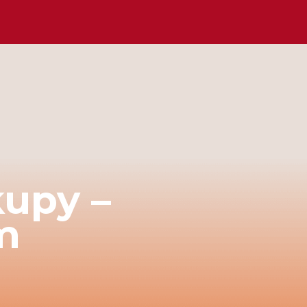
ożę nie
przechowywania.
upy, robić
zienne