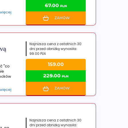
67.00
PLN
 więcej
ZAMÓW
Najniższa cena z ostatnich 30
wą
dni przed obniżką wynosiła:
99.00 PLN
159.00
ć "co
nie
229.00
locków
PLN
ZAMÓW
 więcej
Najniższa cena z ostatnich 30
dni przed obniżką wynosiła:
z „na