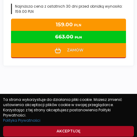
Najniższa cena z ostatnich 30 dni przed obniżką wynosiła:
159.00 PLN
159.00
PLN
663.00
PLN
ZAMÓW
Ta strona wykorzystuje do działania pliki cookie. Możesz zmienić
ustawienia akceptacji plików cookie w swojej przeglądarce.
Korzystając z tej strony akceptujesz postanowienia Polityki
Prywatności.
Polityka Prywatności
@ 2025 mojenawierzchu.pl | Wszystkie prawa zastrzeżone
AKCEPTUJĘ