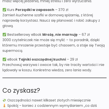
masz więcej jedzenia, mniej stresu i zero wyrzucania.
Kurs
Porządki w zapasach
– 370 zł
Zamień kuchenne szafki w domową spiżarnię, z której
naprawdę korzystasz. Naucz się planować i robić zakupy z
głową.
Bestsellerowy eBook
Mrożę, nie marnuję
– 67 zł
3000 czytelniczek nie może się mylić – to poradnik, dzięki
któremu mrożenie przestaje być chaosem, a staje się Twoją
supermocą.
eBook
Tajniki oszczędnej kuchni
– 29 zł
Przechowuj warzywa i owoce tak, by nie traciły wartości i nie
lądowały w koszu. Konkretna wiedza, zero lania wody.
Co zyskasz?
Oszczędności nawet kilkaset złotych miesięcznie
Spokój – koniec z codziennym wymyślaniem „co dziś